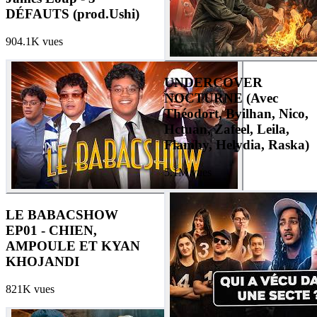
DÉFAUTS (prod.Ushi)
904.1K
vues
UNDERCOVER
NOCTURNE (Avec
Théodort, Byilhan, Nico,
Hctuan, Zafeel, Leila,
Flamby, Helydia, Raska)
5.1M
vues
LE BABACSHOW
EP01 - CHIEN,
AMPOULE ET KYAN
KHOJANDI
821K
vues