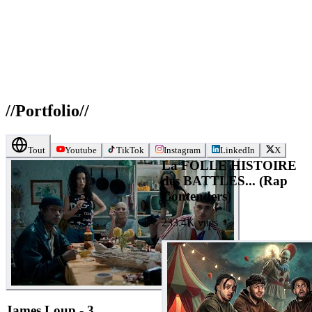
//
Portfolio
//
Tout
Youtube
TikTok
Instagram
LinkedIn
X
La FOLLE HISTOIRE
des BATTLES... (Rap
Contenders)
233.4K
vues
James Loup - 3