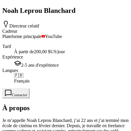
Noah
Leprou Blanchard
Directeur créatif
Cadreur
Plateforme principale
YouTube
Tarif
À partir de
200,00 $US
/jour
Expérience
2-5
ans
d'expérience
Langues
🇫🇷
Français
Contacter
À propos
Je m’appelle Noah Leprou Blanchard, j’ai 22 ans et j’ai terminé mon
école de cinéma en février dernier. Depuis, je travaille en freelance
comme cadreur et assistant caméra, principalement sur des vidé...