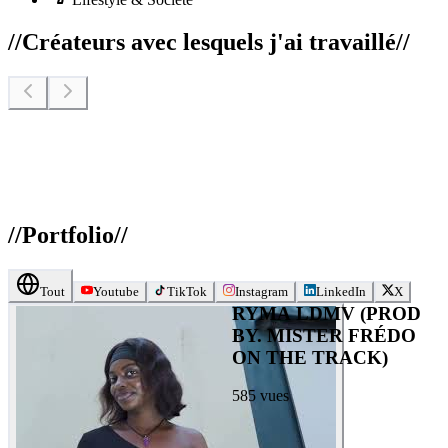
//
Créateurs avec lesquels j'ai travaillé
//
//
Portfolio
//
Tout
Youtube
TikTok
Instagram
LinkedIn
X
RYMA LDMV (PROD
BY. MISTER FRÉDO
ON THE TRACK)
585
vues