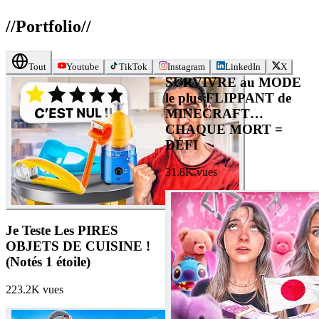
//
Portfolio
//
Tout
Youtube
TikTok
Instagram
LinkedIn
X
SURVIVRE au MODE
le plus FLIPPANT de
MINECRAFT…
CHAQUE MORT =
DÉFI
31.8K
vues
Je Teste Les PIRES
OBJETS DE CUISINE !
(Notés 1 étoile)
223.2K
vues