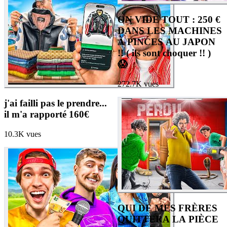
ON VIDE TOUT : 250 €
DANS LES MACHINES
À PINCES AU JAPON
!! ( ils sont choquer !! )
😱
272.7K
vues
j'ai failli pas le prendre...
il m'a rapporté 160€
10.3K
vues
QUI DE MES FRÈRES
QUITTERA LA PIÈCE