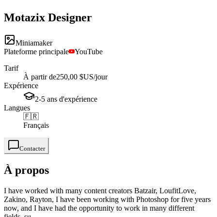
Motazix
Designer
Miniamaker
Plateforme principale
YouTube
Tarif
À partir de
250,00 $US
/jour
Expérience
2-5
ans
d'expérience
Langues
🇫🇷
Français
Contacter
À propos
I have worked with many content creators Batzair, LoufitLove,
Zakino, Rayton, I have been working with Photoshop for five years
now, and I have had the opportunity to work in many different
fields, su...