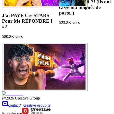
EN DERNIER ?! (Ils ont
cassé ma poignée de
porte..)
J'ai PAYÉ Ces STARS
Pour Me RÉPONDRE !
523.2K
vues
#2
580.8K
vues
@2026 Creative Group
contact@creative-group.fr
Propulsé par