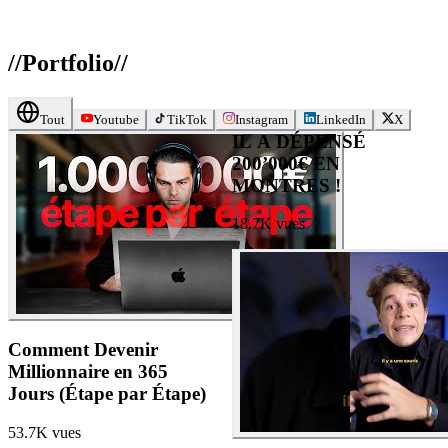
//
Portfolio
//
Tout
Youtube
TikTok
Instagram
LinkedIn
X
IL A DÉPENSÉ
200’000€ EN
MONTRES !
18.7K
vues
Comment Devenir
Millionnaire en 365
Jours (Étape par Étape)
53.7K
vues