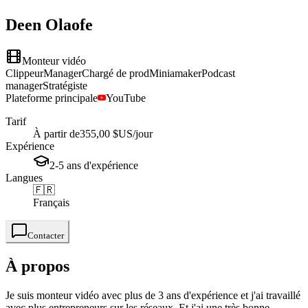
Deen
Olaofe
Monteur vidéo
Clippeur
Manager
Chargé de prod
Miniamaker
Podcast
manager
Stratégiste
Plateforme principale
YouTube
Tarif
À partir de
355,00 $US
/jour
Expérience
2-5
ans
d'expérience
Langues
🇫🇷
Français
Contacter
À propos
Je suis monteur vidéo avec plus de 3 ans d'expérience et j'ai travaillé
avec plus entrepreneurs sur les réseaux. Et j'ai une très bonne