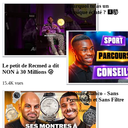
Pourquoi tu as un
physique éclaté ? 🩻🤯
109.7K
vues
Le petit de Recmed a dit
NON à 30 Millions 🫢
15.4K
vues
Antoine Blanco - Sans
Permission et Sans Filtre
15.6K
vues