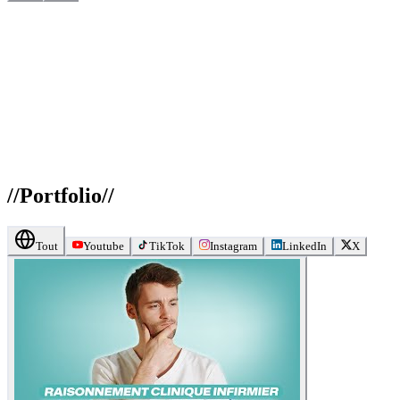
//
Portfolio
//
Tout
Youtube
TikTok
Instagram
LinkedIn
X