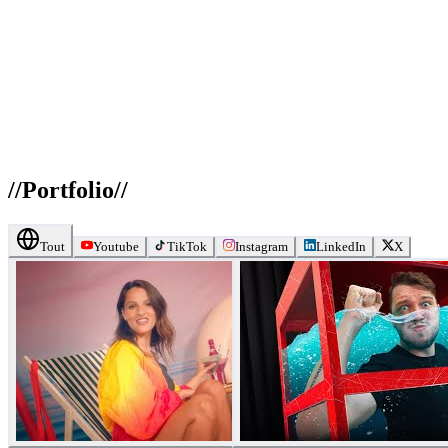
//
Portfolio
//
Tout
Youtube
TikTok
Instagram
LinkedIn
X