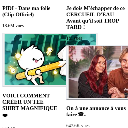
PIDI - Dans ma folie
Je dois M'échapper de ce
(Clip Officiel)
CERCUEIL D'EAU
Avant qu’il soit TROP
18.6M
vues
TARD !
1M
vues
VOICI COMMENT
CRÉER UN TEE
SHIRT MAGNIFIQUE
On à une annonce à vous
faire 🙈..
❤️
647.6K
vues