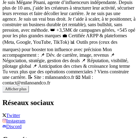
Je suis Mégane Pisani, agente d’influenceurs indépendante. Depuis
plus de 10 ans, j’aide les créateurs à structurer leur activité, sécuriser
leurs revenus et faire décoller leur carrière. Je ne suis pas une
agence. Je suis un vrai bras droit. Je t’aide à scaler, à te positionner, à
construire un business durable (et rentable), sans bullshit, sans
pression, avec méthode. 👑 +3,5M€ de campagnes gérées, +545 opé
pour les plus grandes marques 💼 Certifiée ARPP & plateformes
(Meta, Google, YouTube, TikTok) 📊 Outils pros (ceux des
marques) pour booster ton influence avec précision Mon
accompagnement : 📌 Dév. de carrière, image, revenus 📌
Négociation, stratégie, gestion des deals 📌 Réputation, visibilité,
pilotage global 📌 Anticipation des crises & croissance long terme
Tu veux plus que des opérations commerciales ? Viens construire
une carrière. 📝 Site : milanoandco.fr 📧 Mail :
contact@milanoandco.fr
Afficher plus
Réseaux sociaux
Twitter
Instagram
Discord