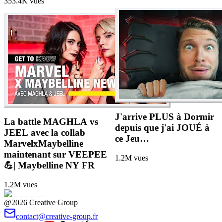
353.4K
vues
J'arrive PLUS à Dormir
La battle MAGHLA vs
depuis que j'ai JOUÉ à
JEEL avec la collab
ce Jeu…
MarvelxMaybelline
maintenant sur VEEPEE
1.2M
vues
💪| Maybelline NY FR
1.2M
vues
@2026 Creative Group
contact@creative-group.fr