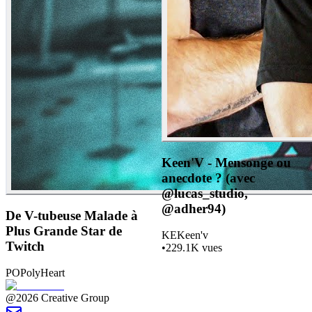
Keen'V - Mensonge ou
anecdote ? (avec
@lucas_studio,
@adher94)
De V-tubeuse Malade à
Plus Grande Star de
KE
Keen'v
Twitch
•
229.1K
vues
PO
PolyHeart
@2026 Creative Group