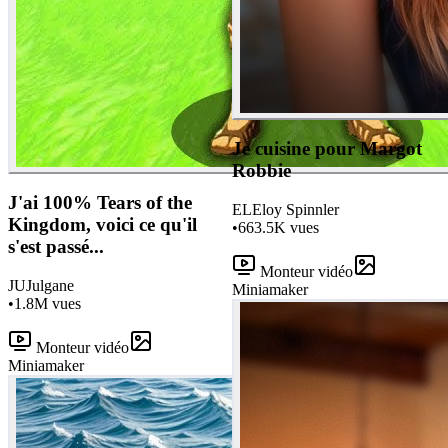
Je cuisine pour Margot
Robbie
J'ai 100% Tears of the
EL
Eloy Spinnler
Kingdom, voici ce qu'il
•
663.5K
vues
s'est passé...
Monteur vidéo
JU
Julgane
Miniamaker
•
1.8M
vues
Monteur vidéo
Miniamaker