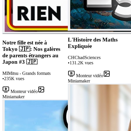
L'Histoire des Maths
Notre fille est née à
Expliquée
Tokyo 🇯🇵: Nos galères
de parents étrangers au
CH
ChadSciences
Japon #3 🇯🇵
•
131.2K
vues
MI
Mitsu - Grands formats
Monteur vidéo
•
235K
vues
Miniamaker
Monteur vidéo
Miniamaker