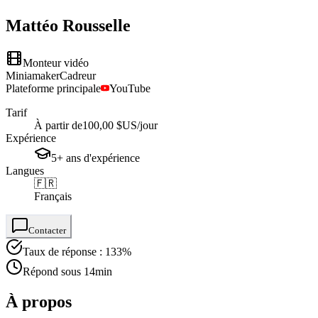
Mattéo
Rousselle
Monteur vidéo
Miniamaker
Cadreur
Plateforme principale
YouTube
Tarif
À partir de
100,00 $US
/jour
Expérience
5+
ans
d'expérience
Langues
🇫🇷
Français
Contacter
Taux de réponse : 133%
Répond sous 14min
À propos