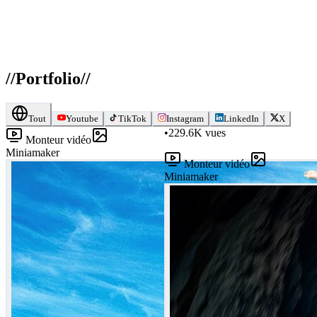
//
Portfolio
//
Tout
Youtube
TikTok
Instagram
LinkedIn
X
•
229.6K
vues
Monteur vidéo
Miniamaker
Monteur vidéo
Miniamaker