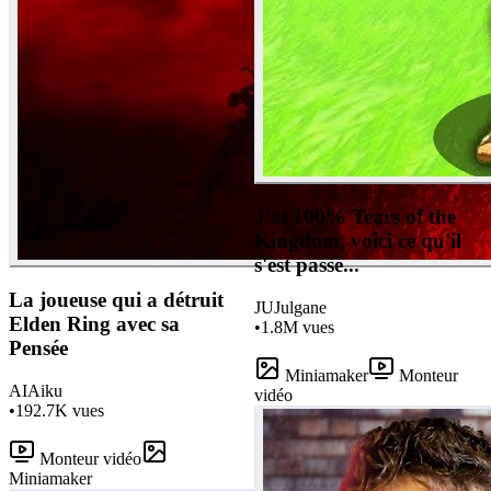
J'ai 100% Tears of the
Kingdom, voici ce qu'il
s'est passé...
La joueuse qui a détruit
JU
Julgane
Elden Ring avec sa
•
1.8M
vues
Pensée
Miniamaker
Monteur
AI
Aiku
vidéo
•
192.7K
vues
Monteur vidéo
Miniamaker