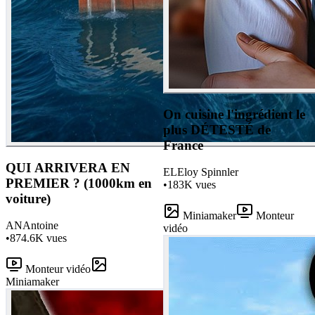
On cuisine l'ingrédient le
plus DÉTESTÉ de
France
QUI ARRIVERA EN
EL
Eloy Spinnler
PREMIER ? (1000km en
•
183K
vues
voiture)
Miniamaker
Monteur
AN
Antoine
vidéo
•
874.6K
vues
Monteur vidéo
Miniamaker