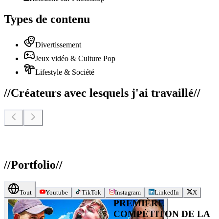
Types de contenu
Divertissement
Jeux vidéo & Culture Pop
Lifestyle & Société
//
Créateurs avec lesquels j'ai travaillé
//
//
Portfolio
//
Tout
Youtube
TikTok
Instagram
LinkedIn
X
PREMIÈRE
COMPÉTITON DE LA