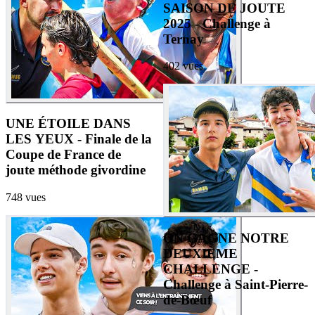
SAISON DE JOUTE
2025 - Challenge à
Ternay
402
vues
UNE ÉTOILE DANS
LES YEUX - Finale de la
Coupe de France de
joute méthode givordine
748
vues
ON GAGNE NOTRE
DEUXIÈME
CHALLENGE -
Challenge à Saint-Pierre-
de-Bœuf