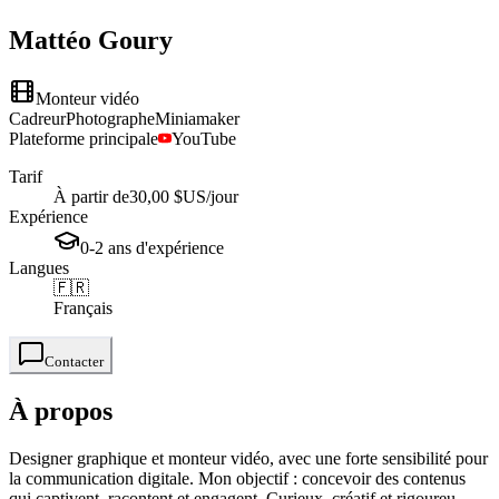
Mattéo
Goury
Monteur vidéo
Cadreur
Photographe
Miniamaker
Plateforme principale
YouTube
Tarif
À partir de
30,00 $US
/jour
Expérience
0-2
ans
d'expérience
Langues
🇫🇷
Français
Contacter
À propos
Designer graphique et monteur vidéo, avec une forte sensibilité pour
la communication digitale. Mon objectif : concevoir des contenus
qui captivent, racontent et engagent. Curieux, créatif et rigoureu...