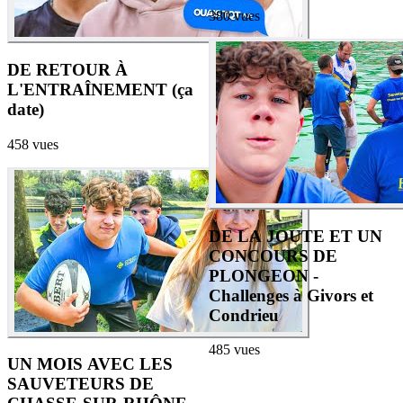
380
vues
DE RETOUR À
L'ENTRAÎNEMENT (ça
date)
458
vues
DE LA JOUTE ET UN
CONCOURS DE
PLONGEON -
Challenges à Givors et
Condrieu
485
vues
UN MOIS AVEC LES
SAUVETEURS DE