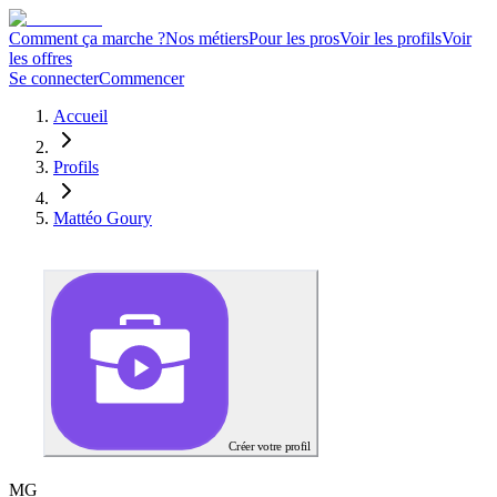
Comment ça marche ?
Nos métiers
Pour les pros
Voir les profils
Voir
les offres
Se connecter
Commencer
Accueil
Profils
Mattéo Goury
Créer votre profil
M
G