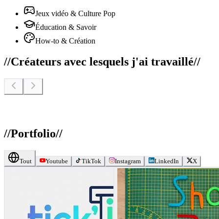
Jeux vidéo & Culture Pop
Éducation & Savoir
How-to & Création
//
Créateurs avec lesquels j'ai travaillé
//
//
Portfolio
//
Tout
Youtube
TikTok
Instagram
LinkedIn
X