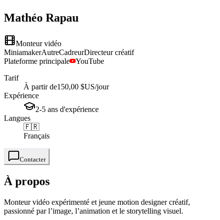
Mathéo
Rapau
Monteur vidéo
Miniamaker
Autre
Cadreur
Directeur créatif
Plateforme principale
YouTube
Tarif
À partir de
150,00 $US
/jour
Expérience
2-5
ans
d'expérience
Langues
🇫🇷
Français
Contacter
À propos
Monteur vidéo expérimenté et jeune motion designer créatif,
passionné par l’image, l’animation et le storytelling visuel.