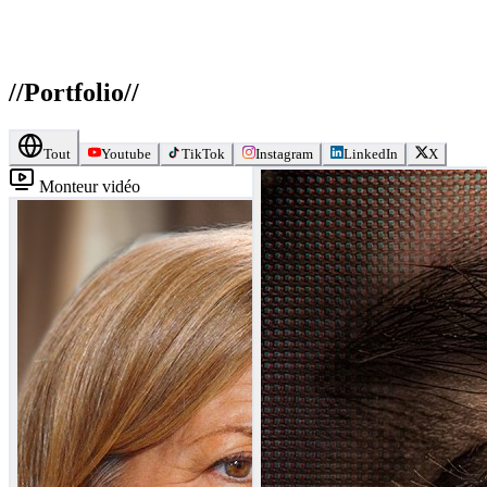
//
Portfolio
//
Tout
Youtube
TikTok
Instagram
LinkedIn
X
Monteur vidéo