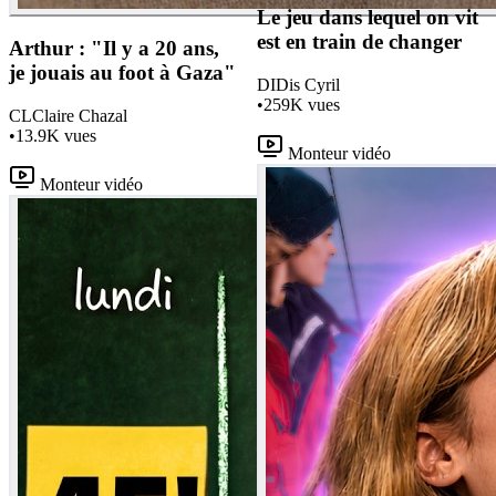
Le jeu dans lequel on vit
est en train de changer
Arthur : "Il y a 20 ans,
je jouais au foot à Gaza"
DI
Dis Cyril
•
259K
vues
CL
Claire Chazal
•
13.9K
vues
Monteur vidéo
Monteur vidéo