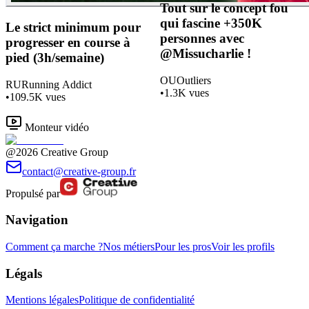
Tout sur le concept fou
qui fascine +350K
Le strict minimum pour
personnes avec
progresser en course à
@Missucharlie !
pied (3h/semaine)
OU
Outliers
RU
Running Addict
•
1.3K
vues
•
109.5K
vues
Monteur vidéo
@2026 Creative Group
contact@creative-group.fr
Propulsé par
Navigation
Comment ça marche ?
Nos métiers
Pour les pros
Voir les profils
Légals
Mentions légales
Politique de confidentialité