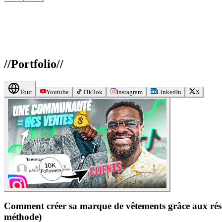
//
Portfolio
//
Tout
Youtube
TikTok
Instagram
LinkedIn
X
Comment créer sa marque de vêtements grâce aux ré
méthode)