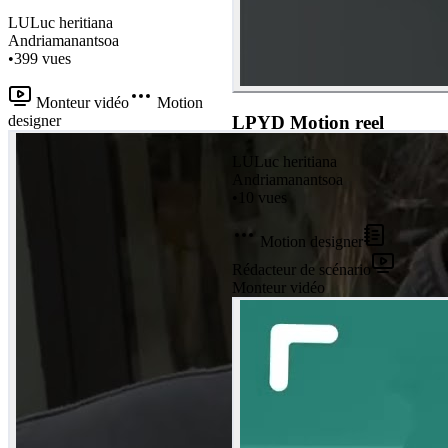
LU
Luc heritiana
Andriamanantsoa
•
399
vues
Monteur vidéo
Motion
designer
LPYD Motion reel
LU
Luc heritiana
Andriamanantsoa
•
10
vues
Motion designer
Rédacteur de scénario
Monteur vidéo