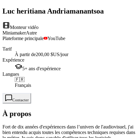
Luc heritiana
Andriamanantsoa
Monteur vidéo
Miniamaker
Autre
Plateforme principale
YouTube
Tarif
À partir de
200,00 $US
/jour
Expérience
5+
ans
d'expérience
Langues
🇫🇷
Français
Contacter
À propos
Fort de dix années d'expériences dans l’univers de l'audiovisuel, j'ai
bien entendu acquis toutes les compétences techniques requises dans
le métier. Je suis donc capable d'utiliser tous les logiciels...