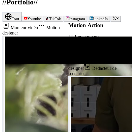
//
Portfolio
//
Tout
Youtube
TikTok
Instagram
LinkedIn
X
Motion Action
Monteur vidéo
Motion
designer
LU
Luc heritiana
Andriamanantsoa
•
21
vues
Monteur vidéo
Motion
designer
Rédacteur de
scénario