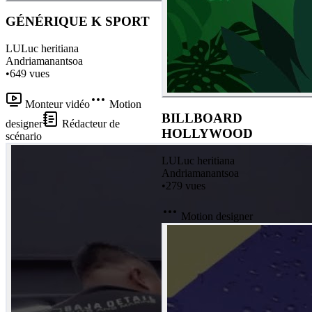
GÉNÉRIQUE K SPORT
LU
Luc heritiana
Andriamanantsoa
•
649
vues
Monteur vidéo
Motion
BILLBOARD
designer
Rédacteur de
HOLLYWOOD
scénario
LU
Luc heritiana
Andriamanantsoa
•
279
vues
Motion designer