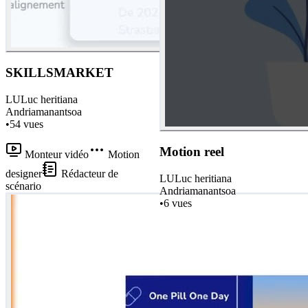
SKILLSMARKET
LU
Luc heritiana
Andriamanantsoa
•
54
vues
Motion reel
Monteur vidéo
Motion
designer
Rédacteur de
LU
Luc heritiana
scénario
Andriamanantsoa
•
6
vues