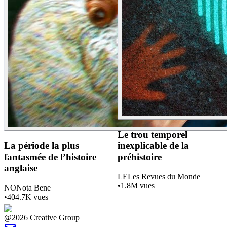
Le trou temporel
La période la plus
inexplicable de la
fantasmée de l’histoire
préhistoire
anglaise
LE
Les Revues du Monde
•
1.8M
vues
NO
Nota Bene
•
404.7K
vues
@2026 Creative Group