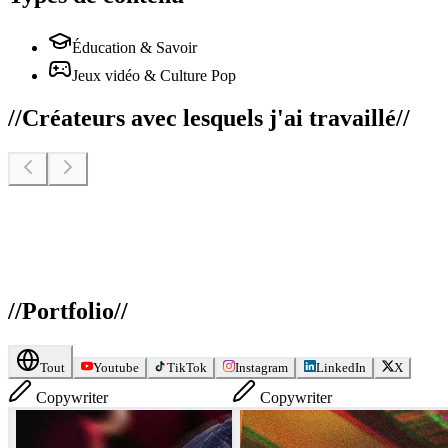
Éducation & Savoir
Jeux vidéo & Culture Pop
//
Créateurs avec lesquels j'ai travaillé
//
//
Portfolio
//
Tout
Youtube
TikTok
Instagram
LinkedIn
X
Copywriter
Copywriter