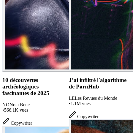
10 découvertes
J’ai infiltré l'algorithme
archéologiques
de PørnHub
fascinantes de 2025
LE
Les Revues du Monde
•
1.1M
vues
NO
Nota Bene
•
566.1K
vues
Copywriter
Copywriter