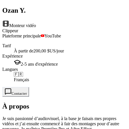
Ozan
Y.
Monteur vidéo
Clippeur
Plateforme principale
YouTube
Tarif
À partir de
200,00 $US
/jour
Expérience
2-5
ans
d'expérience
Langues
🇫🇷
Français
Contacter
À propos
Je suis passionné d’audiovisuel, à la base je faisais mes propres
vidéos et j’ai ensuite commencé à fair des montages pour d’autre
personne. Je maîtrise Première Pro et After Effect.