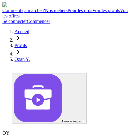
Comment ça marche ?
Nos métiers
Pour les pros
Voir les profils
Voir
les offres
Se connecter
Commencer
Accueil
Profils
Ozan Y.
Créer votre profil
O
Y