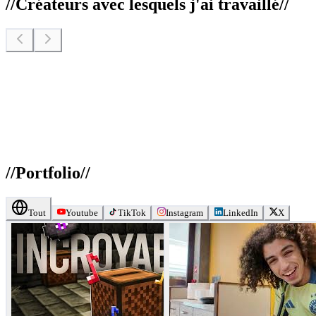
//
Créateurs avec lesquels j'ai travaillé
//
//
Portfolio
//
Tout
Youtube
TikTok
Instagram
LinkedIn
X