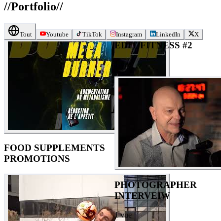
//
Portfolio
//
Tout
Youtube
TikTok
Instagram
LinkedIn
X
EDIT FITNESS #2
1
vue
FOOD SUPPLEMENTS
PROMOTIONS
PHOTOGRAPHER
INTERVEIW
1
vue