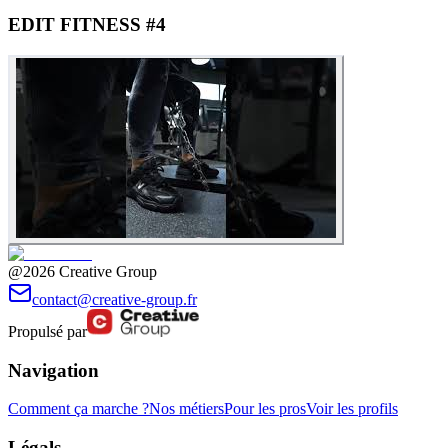
EDIT FITNESS #4
@2026 Creative Group
contact@creative-group.fr
Propulsé par
Navigation
Comment ça marche ?
Nos métiers
Pour les pros
Voir les profils
Légals