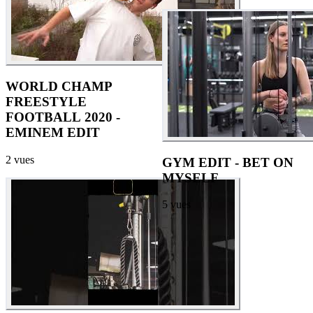
WORLD CHAMP
FREESTYLE
FOOTBALL 2020 -
EMINEM EDIT
2
vues
GYM EDIT - BET ON
MYSELF
5
vues