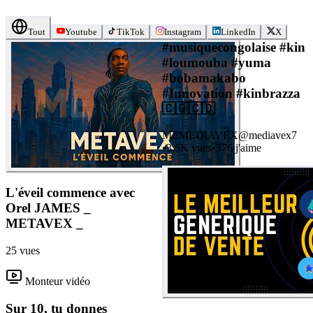
Tout
Youtube
TikTok
Instagram
LinkedIn
X
#musiquecongolaise #kin
#loumouba #yuma
#bobamakabo
#Innovation #kinbrazza
🇨🇬🇨🇩
ME
MEDIAVEX
@
mediavex7
•
3.5K
vues
•
376
j'aime
L'éveil commence avec
Orel JAMES _
METAVEX _
25
vues
Monteur vidéo
Sur 10, tu donnes