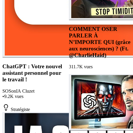
COMMENT OSER
PARLER À
N’IMPORTE QUI (grâce
aux neurosciences) ? (Ft.
@CharlieHaid)
ChatGPT : Votre nouvel
311.7K
vues
assistant personnel pour
le travail !
SO
SonIA Cluzet
•
9.2K
vues
Stratégiste