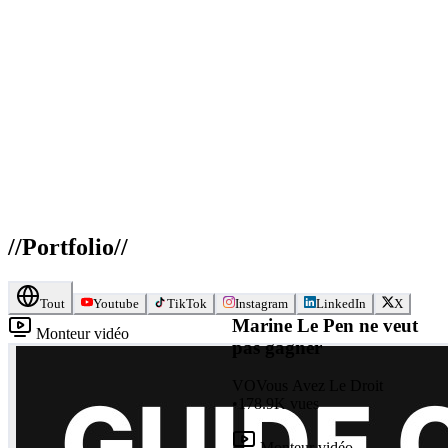
//
Portfolio
//
Tout
Youtube
TikTok
Instagram
LinkedIn
X
Marine Le Pen ne veut
Monteur vidéo
pas gagner
VO
Vous Avez Le Droit
•
178.9K
vues
Monteur vidéo