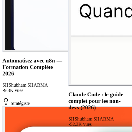
Automatisez avec n8n —
Formation Complète
2026
SH
Shubham SHARMA
•
9.3K
vues
Claude Code : le guide
complet pour les non-
Stratégiste
devs (2026)
SH
Shubham SHARMA
•
52.3K
vues