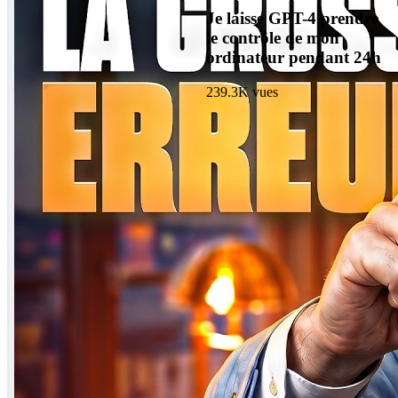
Je laisse GPT-4 prendre
le contrôle de mon
ordinateur pendant 24h
239.3K
vues