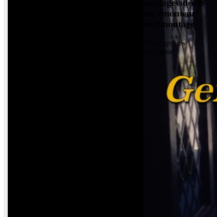
vidéo #montagevideo🌸
#monteuse #monteur
#editvideo #montage
HO
hopop
@
hopopshow
•
260
vues
•
14
j'aime