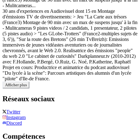
- Mulitcameras...
30 ans d'experiences en Audiovisuel dont 15 en Montage
d'émissions TV de divertissements: > Jeu "La Carte aux trésors
(France3) Montage de 90 min avec un max de suspens jusqu' à la fin
- Mulitcameras 9 pistes videos / 2 candidats, 1 presentateur, 2 pilotes
(5 pistes audio) > "Les GLobe-Trotters" (France2-multiples sujets de
3, 6')), "Sur la route des Bretons" (26 min TvBreizh): Emissions
immersives de jeunes vidéastes aventuriers ou de journalistes
chevronnés, avant le Web 2.0. Realisatrice des émissions "people"
du web 2.0 "Le cabinet de curiosités" Darkplanneur.tv (2010-2012)
avec F.Hollande, P.Bergé, O.Ruiz, G. Noé, P.Katherine, Raphaël
Projet en cours: Productrice et animatrice du podcast audiovisuel
"Du lycée à la scène": Parcours artistiques des alumnis d'un lycée
"pilote" d'Ile-de France.
Afficher plus
Réseaux sociaux
Twitter
Instagram
Discord
Compétences