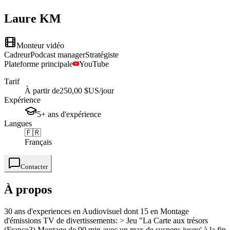
Laure
KM
Monteur vidéo
Cadreur
Podcast manager
Stratégiste
Plateforme principale
YouTube
Tarif
À partir de
250,00 $US
/jour
Expérience
5+
ans
d'expérience
Langues
🇫🇷
Français
Contacter
À propos
30 ans d'experiences en Audiovisuel dont 15 en Montage
d'émissions TV de divertissements: > Jeu "La Carte aux trésors
(France3) Montage de 90 min avec un max de suspens jusqu' à la fin