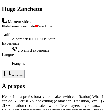
Hugo
Zanchetta
Monteur vidéo
Plateforme principale
YouTube
Tarif
À partir de
100,00 $US
/jour
Expérience
2-5
ans
d'expérience
Langues
🇫🇷
Français
Contacter
À propos
Hello, I am a professional video maker (with certification) What I
can do : - Derush - Video editing (Animation, Transition,Text,...) -
2D Animation ( i can create it with different layers or you can...
Hello, I am a professional video maker (with certification) What I