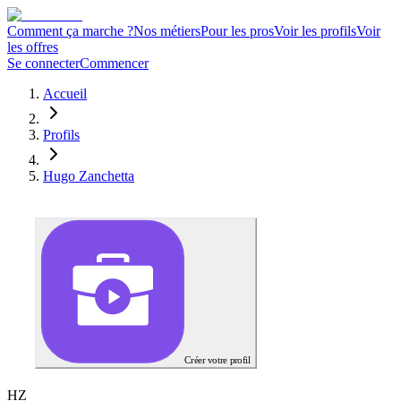
Comment ça marche ?
Nos métiers
Pour les pros
Voir les profils
Voir
les offres
Se connecter
Commencer
Accueil
Profils
Hugo Zanchetta
Créer votre profil
H
Z