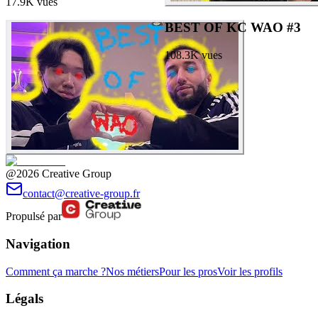
17.9K
vues
BEST OF KC WAO #3
108.3K
vues
@2026 Creative Group
contact@creative-group.fr
Propulsé par
Navigation
Comment ça marche ?
Nos métiers
Pour les pros
Voir les profils
Légals