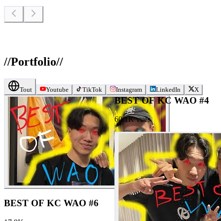
//
Portfolio
//
Tout
Youtube
TikTok
Instagram
LinkedIn
X
BEST OF KC WAO #4
60.1K
vues
BEST OF KC WAO #6