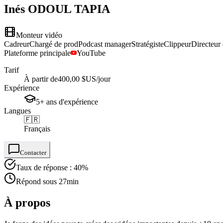
Inés
ODOUL TAPIA
Monteur vidéo
Cadreur
Chargé de prod
Podcast manager
Stratégiste
Clippeur
Directeur 
Plateforme principale
YouTube
Tarif
À partir de
400,00 $US
/jour
Expérience
5+
ans
d'expérience
Langues
🇫🇷
Français
Contacter
Taux de réponse : 40%
Répond sous 27min
À propos