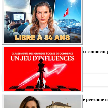
Je veux plus être obligée de travailler. Voici comment 
14.1K
vues
Monteur vidéo
Cadreur
View this post on Instagram
Classements d'écoles de commerce : ce que personne n