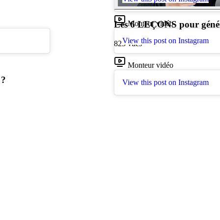
Monteur vidéo
Les 6 LEÇONS pour géné
View this post on Instagram
825
vues
Monteur vidéo
 ?
View this post on Instagram