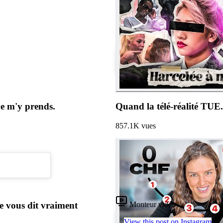
Mon client fait 15.000€ de
8.9K
vues
Monteur vidéo
Cadreur
View this post on Instagram
je m'y prends.
Quand la télé-réalité TUE.
857.1K
vues
Monteur vidéo
e vous dit vraiment
View this post on Instagram