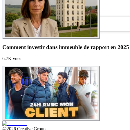
26.3K
vues
Monteur vidéo
Cadreur
View this post on Instagram
Comment investir dans immeuble de rapport en 2025
6.7K
vues
@2026 Creative Group