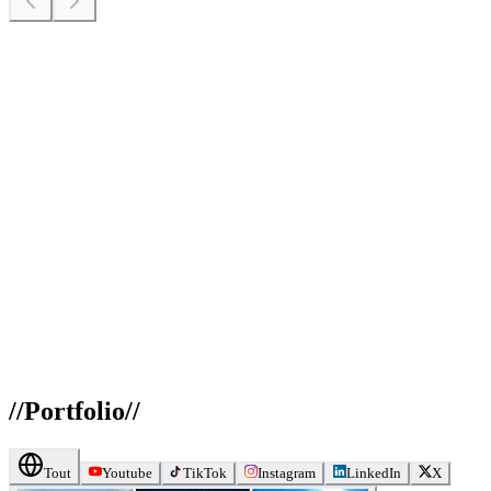
//
Portfolio
//
Tout
Youtube
TikTok
Instagram
LinkedIn
X