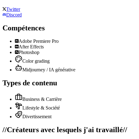
Twitter
Discord
Compétences
Adobe Premiere Pro
After Effects
Photoshop
Color grading
Midjourney / IA générative
Types de contenu
Business & Carrière
Lifestyle & Société
Divertissement
//
Créateurs avec lesquels j'ai travaillé
//