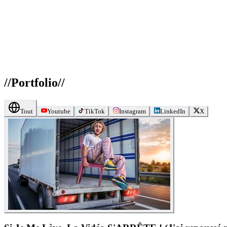
//
Portfolio
//
Tout
Youtube
TikTok
Instagram
LinkedIn
X