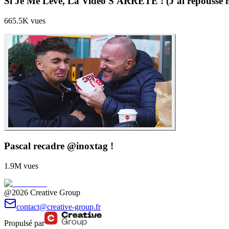
Si Je Me Lève, La Vidéo S'ARRÊTE ! (J'ai repoussé m
665.5K
vues
Pascal recadre @inoxtag !
1.9M
vues
@2026 Creative Group
contact@creative-group.fr
Propulsé par