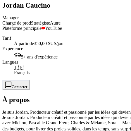
Jordan
Caucino
Manager
Chargé de prod
Stratégiste
Autre
Plateforme principale
YouTube
Tarif
À partir de
350,00 $US
/jour
Expérience
5+
ans
d'expérience
Langues
🇫🇷
Français
Contacter
À propos
Je suis Jordan. Producteur créatif et passionné par les idées qui devie
Je suis Jordan. Producteur créatif et passionné par les idées qui devie
avec Michou, Pascal le Grand Frère, Charles & Mélanie, Sora… Mais ce n
des budgets, pour livrer des projets solides, dans les temps, sans sur