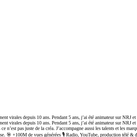
nnent virales depuis 10 ans. Pendant 5 ans, j’ai été animateur sur NRJ e
nnent virales depuis 10 ans. Pendant 5 ans, j’ai été animateur sur NRJ e
’est pas juste de la créa. J’accompagne aussi les talents et les marque
prise. 🎯 +100M de vues générées 🎙 Radio, YouTube, production télé & di