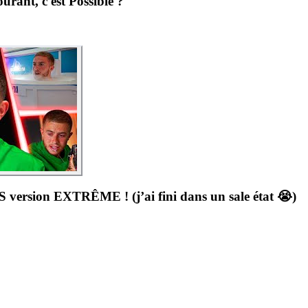
rant, c'est Possible ?
rsion EXTRÊME ! (j’ai fini dans un sale état 😭)