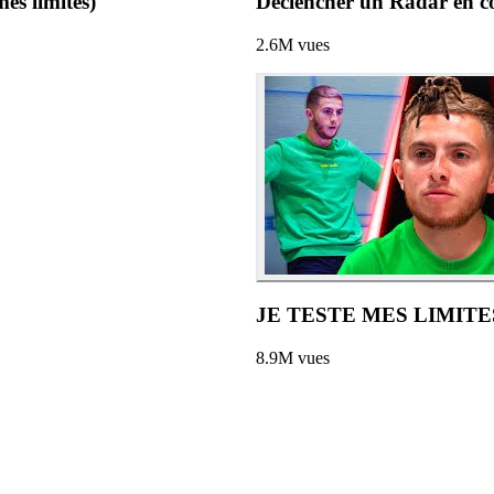
es limites)
Déclencher un Radar en cou
2.6M
vues
JE TESTE MES LIMITES ve
8.9M
vues