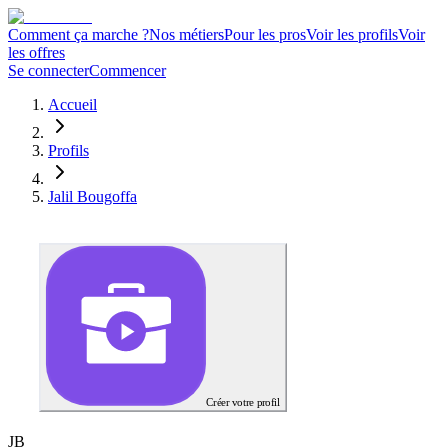
Comment ça marche ?
Nos métiers
Pour les pros
Voir les profils
Voir
les offres
Se connecter
Commencer
Accueil
Profils
Jalil Bougoffa
Créer votre profil
J
B