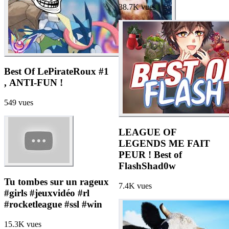
38.7K
vues
Best Of LePirateRoux #1
, ANTI-FUN !
549
vues
LEAGUE OF
LEGENDS ME FAIT
PEUR ! Best of
FlashShad0w
Tu tombes sur un rageux
7.4K
vues
#girls #jeuxvidéo #rl
#rocketleague #ssl #win
15.3K
vues