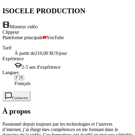
ISOCELE
PRODUCTION
Monteur vidéo
Clippeur
Plateforme principale
YouTube
Tarif
À partir de
210,00 $US
/jour
Expérience
2-5
ans
d'expérience
Langues
🇫🇷
Français
Contacter
À propos
Passionné depuis toujours par les technologies et l’univers
d’internet, j’ai élargi mes compétences en me formant dans le
domaine de la vidéo. Ces formations ont éveillé en moi une véritable