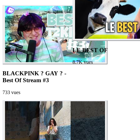
LE BEST OF
8.7K
vues
BLACKPINK ? GAY ? -
Best Of Stream #3
733
vues