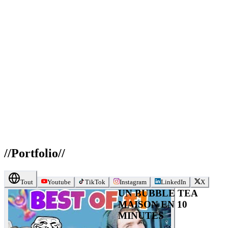
//
Portfolio
//
Tout
Youtube
TikTok
Instagram
LinkedIn
X
UN BUBBLE TEA
MAISON EN 10
MINUTES