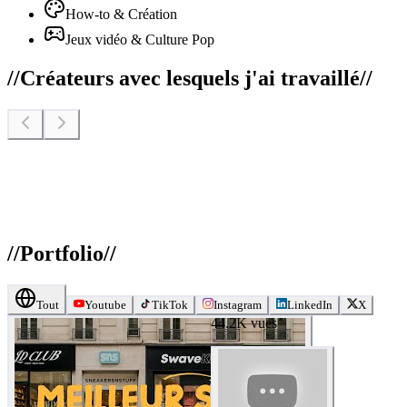
How-to & Création
Jeux vidéo & Culture Pop
//
Créateurs avec lesquels j'ai travaillé
//
//
Portfolio
//
Tout
Youtube
TikTok
Instagram
LinkedIn
X
44.2K
vues