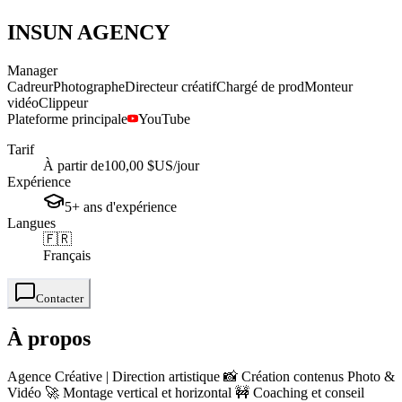
INSUN
AGENCY
Manager
Cadreur
Photographe
Directeur créatif
Chargé de prod
Monteur
vidéo
Clippeur
Plateforme principale
YouTube
Tarif
À partir de
100,00 $US
/jour
Expérience
5+
ans
d'expérience
Langues
🇫🇷
Français
Contacter
À propos
Agence Créative | Direction artistique 📸 Création contenus Photo &
Vidéo 🚀 Montage vertical et horizontal 🚧 Coaching et conseil