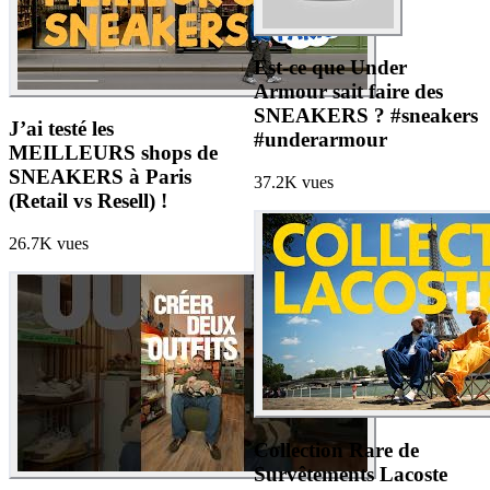
Est-ce que Under
Armour sait faire des
SNEAKERS ? #sneakers
J’ai testé les
#underarmour
MEILLEURS shops de
SNEAKERS à Paris
37.2K
vues
(Retail vs Resell) !
26.7K
vues
Collection Rare de
Survêtements Lacoste