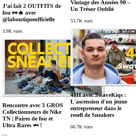
Vintage des Années 90 –
J’ai fait 2 OUTFITS de
Un Trésor Oublié
fou 👀🔥 avec
@laboutiqueofficielle
53.7K
vues
3.9K
vues
48H avec SwaveKiqs :
L'ascension d'un jeune
Rencontre avec 3 GROS
entrepreneur dans le
Collectionneurs de Nike
resell de Sneakers
TN | Paires de fou et
Ultra Rares 🦈 !
66.7K
vues