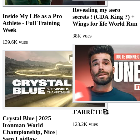
Revealing my aero
Inside My Life as a Pro
secrets ! (CDA King ?) +
Athlete - Full Training
Wings for life World Run
Week
38K
vues
139.6K
vues
J'ARRÊTE🥰
Crystal Blue | 2025
123.2K
vues
Ironman World
Championship, Nice |
Sam Laidlow