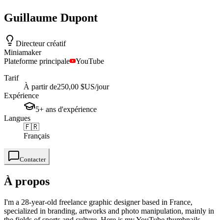
Guillaume
Dupont
Directeur créatif
Miniamaker
Plateforme principale
YouTube
Tarif
À partir de
250,00 $US
/jour
Expérience
5+
ans
d'expérience
Langues
🇫🇷
Français
Contacter
À propos
I'm a 28-year-old freelance graphic designer based in France,
specialized in branding, artworks and photo manipulation, mainly in
the fields of sports and culture. Here is my YouTube thumbnails