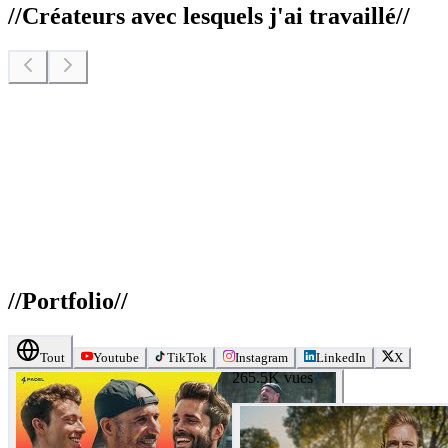
//
Créateurs avec lesquels j'ai travaillé
//
//
Portfolio
//
Tout
Youtube
TikTok
Instagram
LinkedIn
X
265.5K
vues