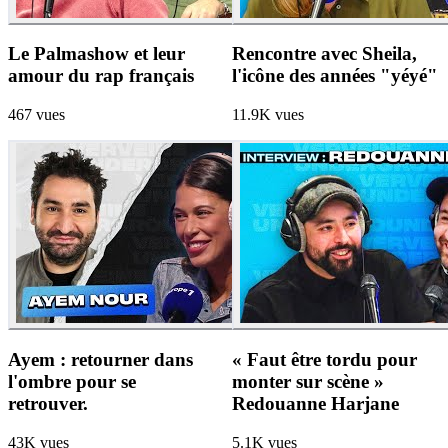
Le Palmashow et leur
Rencontre avec Sheila,
amour du rap français
l'icône des années "yéyé"
467
vues
11.9K
vues
Ayem : retourner dans
« Faut être tordu pour
l'ombre pour se
monter sur scène »
retrouver.
Redouanne Harjane
43K
vues
5.1K
vues