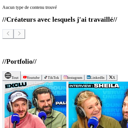
Aucun type de contenu trouvé
//
Créateurs avec lesquels j'ai travaillé
//
//
Portfolio
//
Tout
Youtube
TikTok
Instagram
LinkedIn
X