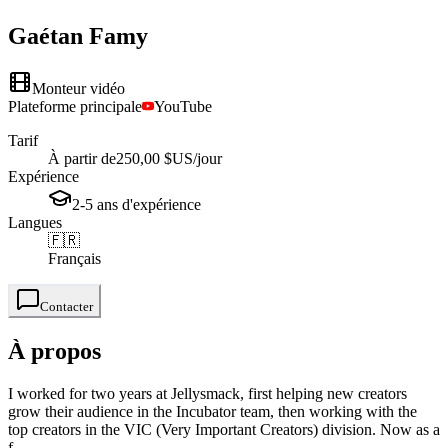
Gaétan
Famy
Monteur vidéo
Plateforme principale
YouTube
Tarif
À partir de
250,00 $US
/jour
Expérience
2-5
ans
d'expérience
Langues
🇫🇷
Français
Contacter
À propos
I worked for two years at Jellysmack, first helping new creators
grow their audience in the Incubator team, then working with the
top creators in the VIC (Very Important Creators) division. Now as a
f...