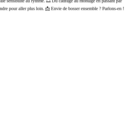
aie sensibilité au rythme. 🎞️ Du cadrage au montage en passant par
ndre pour aller plus loin. 📩 Envie de bosser ensemble ? Parlons-en !