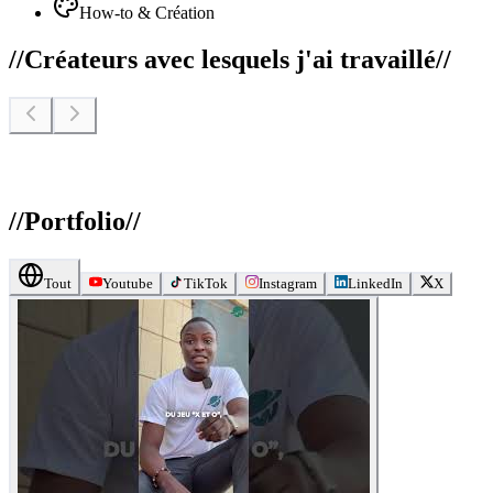
How-to & Création
//
Créateurs avec lesquels j'ai travaillé
//
//
Portfolio
//
Tout
Youtube
TikTok
Instagram
LinkedIn
X