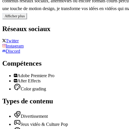
contenus réseaux sociaux, aftermovies ou encore formats courts percut
une touche de motion design, je transforme vos idées en vidéos qui mar
Afficher plus
Réseaux sociaux
Twitter
Instagram
Discord
Compétences
Adobe Premiere Pro
After Effects
Color grading
Types de contenu
Divertissement
Jeux vidéo & Culture Pop