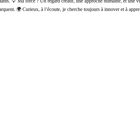
ants. 💡 Ma force ? Un regard créatif, une approche humaine, et une vr
quent. 🌍 Curieux, à l’écoute, je cherche toujours à innover et à appre