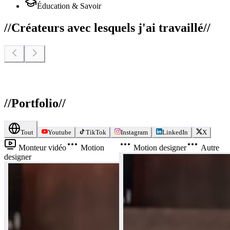
Éducation & Savoir
//
Créateurs avec lesquels j'ai travaillé
//
//
Portfolio
//
Tout
Youtube
TikTok
Instagram
LinkedIn
X
Monteur vidéo
Motion
Motion designer
Autre
designer