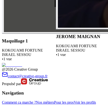
JEROME MAIGNAN
Maquillage 1
KO
KOUAMI FORTUNE
KO
KOUAMI FORTUNE
ISRAEL SESSOU
ISRAEL SESSOU
•
1
vue
•
1
vue
@2026 Creative Group
contact@creative-group.fr
Propulsé par
Navigation
Comment ça marche ?
Nos métiers
Pour les pros
Voir les profils