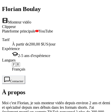
Florian
Boulay
Monteur vidéo
Clippeur
Plateforme principale
YouTube
Tarif
À partir de
200,00 $US
/jour
Expérience
2-5
ans
d'expérience
Langues
🇫🇷
Français
Contacter
À propos
Moi c'est Florian, je suis monteur vidéo depuis environ 2 ans et demi
et spécialisé depuis mes débuts dans les formats shorts. J'ai
également monté un compte TikTok personnel à plus de 200 000