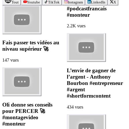
Tout
Youtube
TikTok
Instagram
LinkedIn
X
#podcastfrancais
#monteur
2.2K
vues
Fais passer tes vidéos au
niveau supérieur 🚀
147
vues
L’envie de gagner de
l’argent - Anthony
Bourbon #entrepreneur
#argent
#shortformcontent
Oli donne ses conseils
434
vues
pour PERCER 🚀
#montagevideo
#monteur