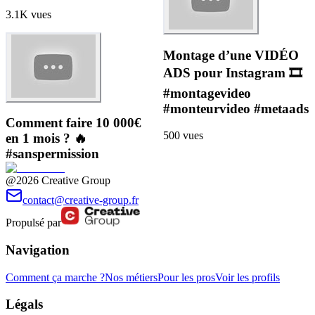
3.1K
vues
Montage d’une VIDÉO
ADS pour Instagram 🎞️
#montagevideo
#monteurvideo #metaads
Comment faire 10 000€
500
vues
en 1 mois ? 🔥
#sanspermission
@2026 Creative Group
contact@creative-group.fr
Propulsé par
Navigation
Comment ça marche ?
Nos métiers
Pour les pros
Voir les profils
Légals