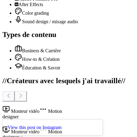
After Effects
Color grading
Sound design / mixage audio
Types de contenu
Business & Carrière
How-to & Création
Éducation & Savoir
//
Créateurs avec lesquels j'ai travaillé
//
Monteur vidéo
Motion
designer
//
Portfolio
//
View this post on Instagram
Monteur vidéo
Motion