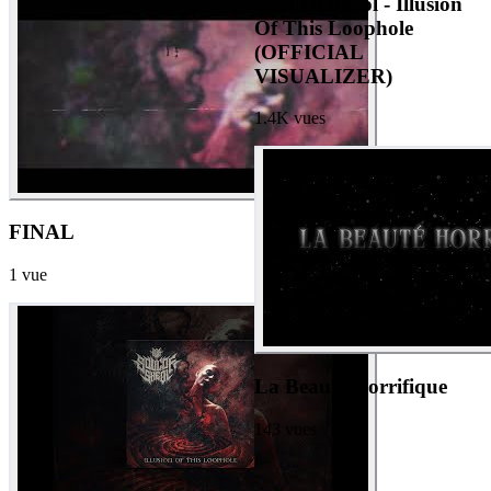
Soul Of Sheol - Illusion
Of This Loophole
(OFFICIAL
VISUALIZER)
1.4K
vues
FINAL
1
vue
La Beauté Horrifique
143
vues