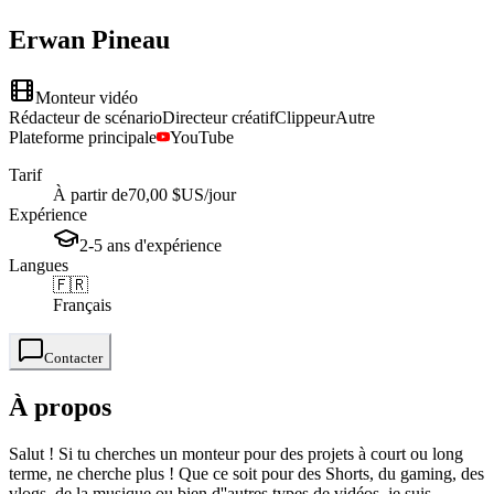
Erwan
Pineau
Monteur vidéo
Rédacteur de scénario
Directeur créatif
Clippeur
Autre
Plateforme principale
YouTube
Tarif
À partir de
70,00 $US
/jour
Expérience
2-5
ans
d'expérience
Langues
🇫🇷
Français
Contacter
À propos
Salut ! Si tu cherches un monteur pour des projets à court ou long
terme, ne cherche plus ! Que ce soit pour des Shorts, du gaming, des
vlogs, de la musique ou bien d''autres types de vidéos, je suis ...