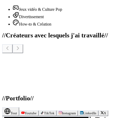
Jeux vidéo & Culture Pop
Divertissement
How-to & Création
//
Créateurs avec lesquels j'ai travaillé
//
//
Portfolio
//
Tout
Youtube
TikTok
Instagram
LinkedIn
X