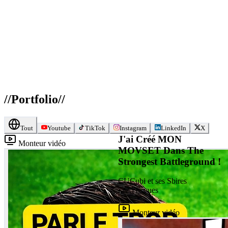
//
Portfolio
//
Tout
Youtube
TikTok
Instagram
LinkedIn
X
J'ai Créé MON
Monteur vidéo
MOVSET Dans The
Strongest Battleground !
CU
Cubi et ses Sbires
•
22.7K
vues
Monteur vidéo