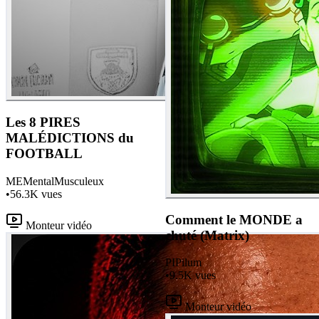
Les 8 PIRES
MALÉDICTIONS du
FOOTBALL
ME
MentalMusculeux
•
56.3K
vues
Comment le MONDE a
Monteur vidéo
chuté (Matrix)
PI
Pilum
•
9.5K
vues
Monteur vidéo