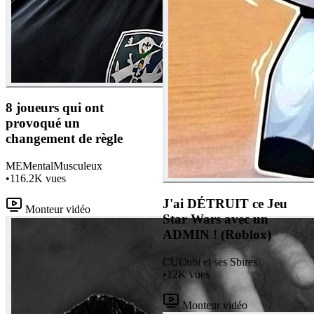
8 joueurs qui ont
provoqué un
changement de règle
ME
MentalMusculeux
•
116.2K
vues
J'ai DÉTRUIT ce Jeu
Monteur vidéo
Star Wars avec un
ADMIN ! (Roblox)
CU
Cubi et ses Sbires
•
12K
vues
Monteur vidéo