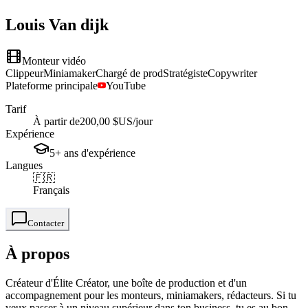
Louis
Van dijk
Monteur vidéo
Clippeur
Miniamaker
Chargé de prod
Stratégiste
Copywriter
Plateforme principale
YouTube
Tarif
À partir de
200,00 $US
/jour
Expérience
5+
ans
d'expérience
Langues
🇫🇷
Français
Contacter
À propos
Créateur d'Élite Créator, une boîte de production et d'un
accompagnement pour les monteurs, miniamakers, rédacteurs. Si tu
veux passer à un niveau supérieur dans ton business, tu es au bon