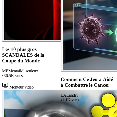
Les 10 plus gros
SCANDALES de la
Coupe du Monde
ME
MentalMusculeux
•
36.5K
vues
Comment Ce Jeu a Aidé
à Combattre le Cancer
Monteur vidéo
LA
Landry
•
1.1K
vues