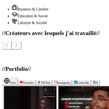
Business & Carrière
Éducation & Savoir
Lifestyle & Société
//
Créateurs avec lesquels j'ai travaillé
//
//
Portfolio
//
Tout
Youtube
TikTok
Instagram
LinkedIn
X