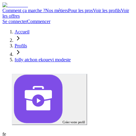
Comment ça marche ?
Nos métiers
Pour les pros
Voir les profils
Voir
les offres
Se connecter
Commencer
Accueil
Profils
folly atchon ekouevi modeste
Créer votre profil
f
e