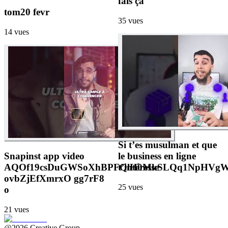
fais ça
tom20 fevr
35
vues
14
vues
Si t’es musulman et que
Snapinst app video
le business en ligne
AQOf19csDuGWSoXhBPFQlH0MkSLQq1NpHVgWaz
t’intéresse
ovbZjEfXmrxO gg7rF8
25
vues
o
21
vues
@2026 Creative Group