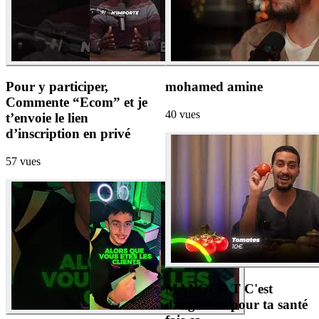
Pour y participer,
mohamed amine
Commente “Ecom” et je
40
vues
t’envoie le lien
d’inscription en privé
57
vues
MANGER T C'est
dangereux pour ta santé