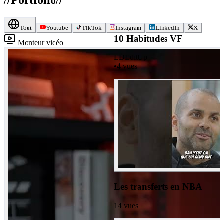
Tout
Youtube
TikTok
Instagram
LinkedIn
X
10 Habitudes VF
Monteur vidéo
ED
EditUp
•
4
vues
Les transferts en NBA
14
vues