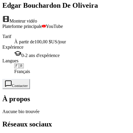
Edgar
Bouchardon De Oliveira
Monteur vidéo
Plateforme principale
YouTube
Tarif
À partir de
100,00 $US
/jour
Expérience
0-2
ans
d'expérience
Langues
🇫🇷
Français
Contacter
À propos
Aucune bio trouvée
Réseaux sociaux