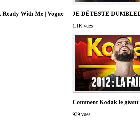
et Ready With Me | Vogue
JE DÉTESTE DUMBLEDO
1.1K
vues
Comment Kodak le géant m
939
vues