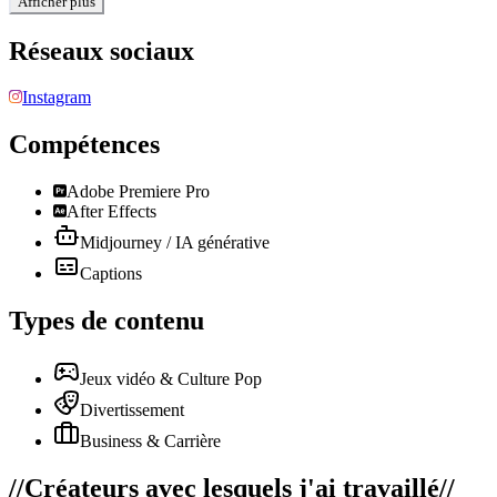
Afficher plus
Réseaux sociaux
Instagram
Compétences
Adobe Premiere Pro
After Effects
Midjourney / IA générative
Captions
Types de contenu
Jeux vidéo & Culture Pop
Divertissement
Business & Carrière
//
Créateurs avec lesquels j'ai travaillé
//