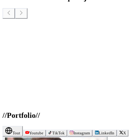
//
Portfolio
//
Tout
Youtube
TikTok
Instagram
LinkedIn
X