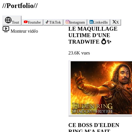
//
Portfolio
//
Tout
Youtube
TikTok
Instagram
LinkedIn
X
LE MAQUILLAGE
Monteur vidéo
ULTIME D’UNE
TRADWIFE 💍✨
23.6K
vues
CE BOSS D'ELDEN
RING M'A FAIT