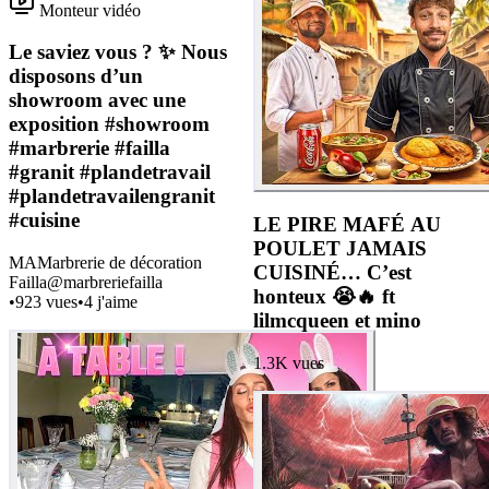
Monteur vidéo
Le saviez vous ? ✨ Nous
disposons d’un
showroom avec une
exposition #showroom
#marbrerie #failla
#granit #plandetravail
#plandetravailengranit
#cuisine
LE PIRE MAFÉ AU
POULET JAMAIS
MA
Marbrerie de décoration
CUISINÉ… C’est
Failla
@
marbreriefailla
honteux 😭🔥 ft
•
923
vues
•
4
j'aime
lilmcqueen et mino
1.3K
vues