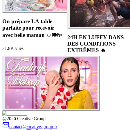
On prépare LA table
parfaite pour recevoir
avec belle maman ☺️🍽️✨
24H EN LUFFY DANS
DES CONDITIONS
31.8K
vues
EXTRÊMES 🔥
25.1K
vues
@2026 Creative Group
contact@creative-group.fr