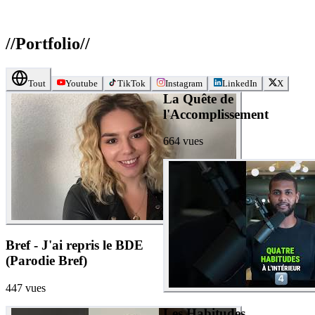
//
Portfolio
//
Tout
Youtube
TikTok
Instagram
LinkedIn
X
La Quête de
l'Accomplissement
664
vues
Bref - J'ai repris le BDE
(Parodie Bref)
447
vues
Les Habitudes