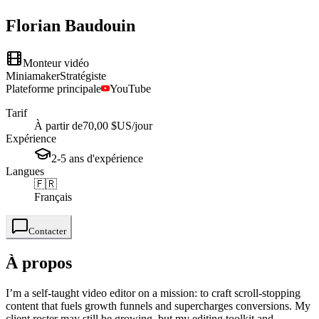
Florian
Baudouin
Monteur vidéo
Miniamaker
Stratégiste
Plateforme principale
YouTube
Tarif
À partir de
70,00 $US
/jour
Expérience
2-5
ans
d'expérience
Langues
🇫🇷
Français
Contacter
À propos
I’m a self-taught video editor on a mission: to craft scroll-stopping
content that fuels growth funnels and supercharges conversions. My
client roster may still be growing, but my editing toolkit and ...