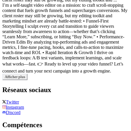
I’m a self-taught video editor on a mission: to craft scroll-stopping
content that fuels growth funnels and supercharges conversions. My
client roster may still be growing, but my editing toolkit and
marketing mindset are already battle-tested: • Funnel-First
Storytelling I sculpt every cut and transition to guide viewers
seamlessly from awareness to action—whether that’s clicking
“Learn More,” subscribing, or hitting “Buy Now.” • Performance-
Driven Edits By analyzing top-performing ads and engagement
metrics, I fine-tune pacing, hooks, and calls-to-action to maximize
watch-time and ROI. • Rapid Iteration & Growth I thrive on
feedback loops: A/B test variants, implement learnings, and scale
what works—fast. 👉 Ready to level up your video funnel? Let’s
connect and turn your next campaign into a growth engine.
Afficher plus
Réseaux sociaux
Twitter
Instagram
Discord
Compétences