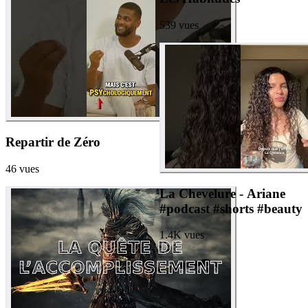
539
vues
Repartir de Zéro
46
vues
La Chevelure - Ariane
#podcast #shorts #beauty
1.4K
vues