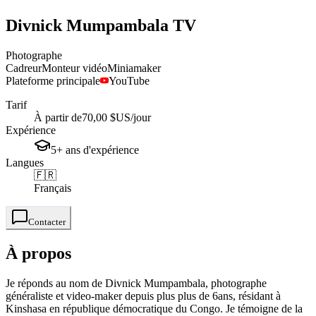
Divnick
Mumpambala TV
Photographe
Cadreur
Monteur vidéo
Miniamaker
Plateforme principale
YouTube
Tarif
À partir de
70,00 $US
/jour
Expérience
5+
ans
d'expérience
Langues
🇫🇷
Français
Contacter
À propos
Je réponds au nom de Divnick Mumpambala, photographe
généraliste et video-maker depuis plus plus de 6ans, résidant à
Kinshasa en république démocratique du Congo. Je témoigne de la