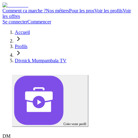
Comment ça marche ?
Nos métiers
Pour les pros
Voir les profils
Voir
les offres
Se connecter
Commencer
Accueil
Profils
Divnick Mumpambala TV
Créer votre profil
D
M