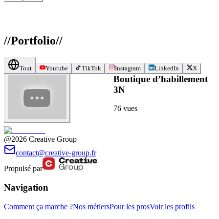
//
Portfolio
//
Tout
Youtube
TikTok
Instagram
LinkedIn
X
Boutique d’habillement
3N
76
vues
@2026 Creative Group
contact@creative-group.fr
Propulsé par
Navigation
Comment ça marche ?
Nos métiers
Pour les pros
Voir les profils