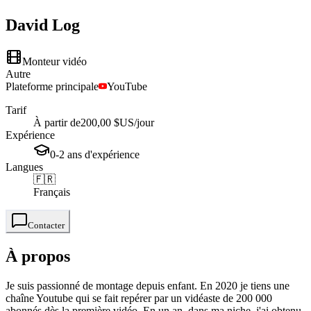
David
Log
Monteur vidéo
Autre
Plateforme principale
YouTube
Tarif
À partir de
200,00 $US
/jour
Expérience
0-2
ans
d'expérience
Langues
🇫🇷
Français
Contacter
À propos
Je suis passionné de montage depuis enfant. En 2020 je tiens une
chaîne Youtube qui se fait repérer par un vidéaste de 200 000
abonnés dès la première vidéo. En un an, dans ma niche, j'ai obtenu