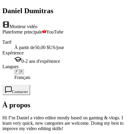
Daniel
Dumitras
Monteur vidéo
Plateforme principale
YouTube
Tarif
À partir de
50,00 $US
/jour
Expérience
0-2
ans
d'expérience
Langues
🇫🇷
Français
Contacter
À propos
Hi I''m Daniel a video editor mostly based on gaming & vlogs. I
learn very quick, new categories are welcome. Doing my best to
improve my video editing skills!