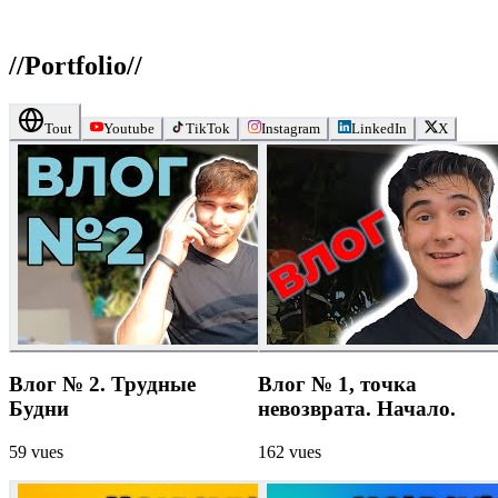
//
Portfolio
//
Tout
Youtube
TikTok
Instagram
LinkedIn
X
Влог № 2. Трудные
Влог № 1, точка
Будни
невозврата. Начало.
59
vues
162
vues