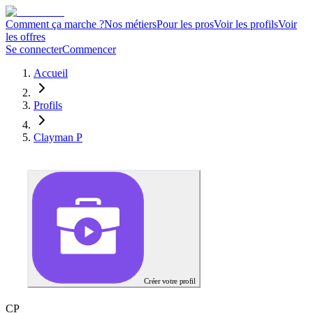
Comment ça marche ?
Nos métiers
Pour les pros
Voir les profils
Voir
les offres
Se connecter
Commencer
Accueil
Profils
Clayman P
Créer votre profil
C
P