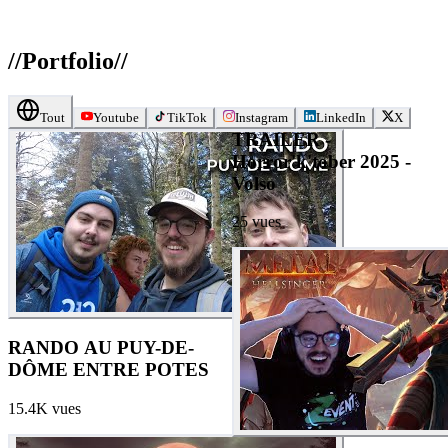
//
Portfolio
//
Tout
Youtube
TikTok
Instagram
LinkedIn
X
TRAILER -
Horror'k'tober 2025 -
Volso
25
vues
RANDO AU PUY-DE-
DÔME ENTRE POTES
15.4K
vues