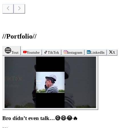
//
Portfolio
//
Tout
Youtube
TikTok
Instagram
LinkedIn
X
Bro didn’t even talk…😅😆😂🔥