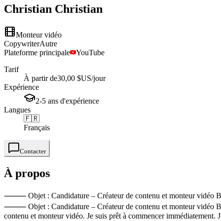
Christian
Christian
Monteur vidéo
Copywriter
Autre
Plateforme principale
YouTube
Tarif
À partir de
30,00 $US
/jour
Expérience
2-5
ans
d'expérience
Langues
🇫🇷
Français
Contacter
À propos
⸻ Objet : Candidature – Créateur de contenu et monteur vidéo Bonjou
⸻ Objet : Candidature – Créateur de contenu et monteur vidéo Bonjou
contenu et monteur vidéo. Je suis prêt à commencer immédiatement. J’ai