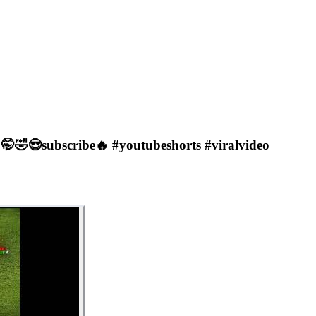
 🤭🤣😎subscribe🔥 #youtubeshorts #viralvideo