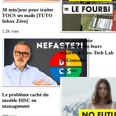
30 min/jour pour traiter
TOUS ses mails [TUTO
Inbox Zéro]
1.2K
vues
Il est payé pour
construire des fours
solaires ☀️ Low-Tech Lab
de Grenoble
4.2K
vues
Le problème caché du
modèle DISC en
management