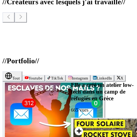
//
Créateurs avec lesquels j'ai travaillé
//
//
Portfolio
//
Tout
Youtube
TikTok
Instagram
LinkedIn
X
Elle a créé un atelier low-
tech dans un camp de
réfugiés en Grèce
665
vues