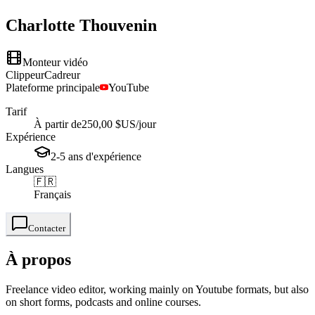
Charlotte
Thouvenin
Monteur vidéo
Clippeur
Cadreur
Plateforme principale
YouTube
Tarif
À partir de
250,00 $US
/jour
Expérience
2-5
ans
d'expérience
Langues
🇫🇷
Français
Contacter
À propos
Freelance video editor, working mainly on Youtube formats, but also
on short forms, podcasts and online courses.