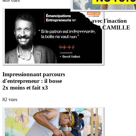
469
vues
En finir avec l'inaction
climatique ? CAMILLE
ETIENNE
8.2K
vues
Impressionnant parcours
d'entrepreneur : il bosse
2x moins et fait x3
82
vues