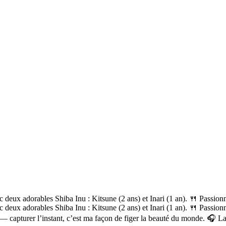
c deux adorables Shiba Inu : Kitsune (2 ans) et Inari (1 an). 🍴 Passion
c deux adorables Shiba Inu : Kitsune (2 ans) et Inari (1 an). 🍴 Passio
 capturer l’instant, c’est ma façon de figer la beauté du monde. 🎧 La mu