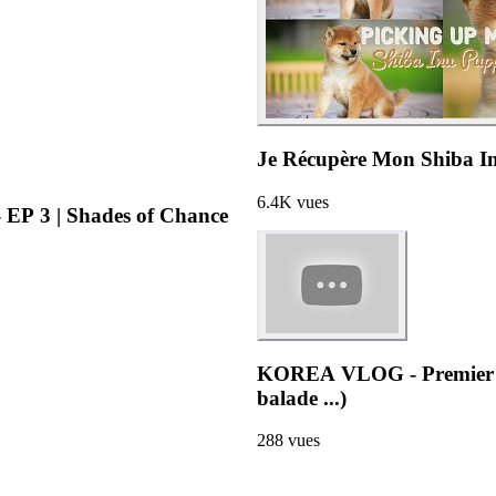
Je Récupère Mon Shiba In
6.4K
vues
KOREA VLOG - On va au Lotte World - Seoul 🇰🇷- EP 3 | Shades of Chance
KOREA VLOG - Premier jou
balade ...)
288
vues