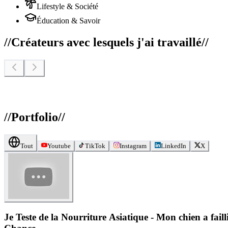
Lifestyle & Société
Éducation & Savoir
//
Créateurs avec lesquels j'ai travaillé
//
//
Portfolio
//
Tout
Youtube
TikTok
Instagram
LinkedIn
X
Je Teste de la Nourriture Asiatique - Mon chien a failli Mourir