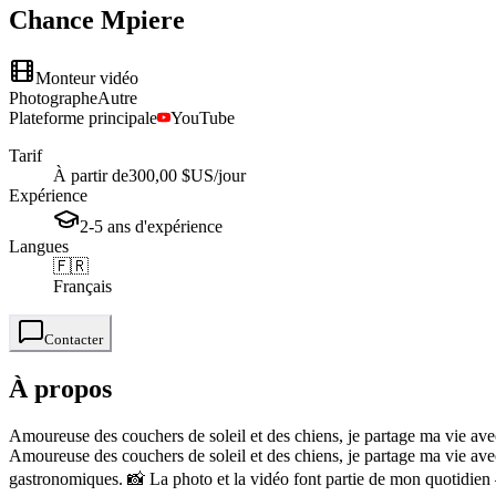
Chance
Mpiere
Monteur vidéo
Photographe
Autre
Plateforme principale
YouTube
Tarif
À partir de
300,00 $US
/jour
Expérience
2-5
ans
d'expérience
Langues
🇫🇷
Français
Contacter
À propos
Amoureuse des couchers de soleil et des chiens, je partage ma vie ave
Amoureuse des couchers de soleil et des chiens, je partage ma vie ave
gastronomiques. 📸 La photo et la vidéo font partie de mon quotidien —