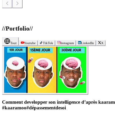
//
Portfolio
//
Tout
Youtube
TikTok
Instagram
LinkedIn
X
Comment developper son intelligence d’après kaaram
#kaaramoo#dépassementdesoi