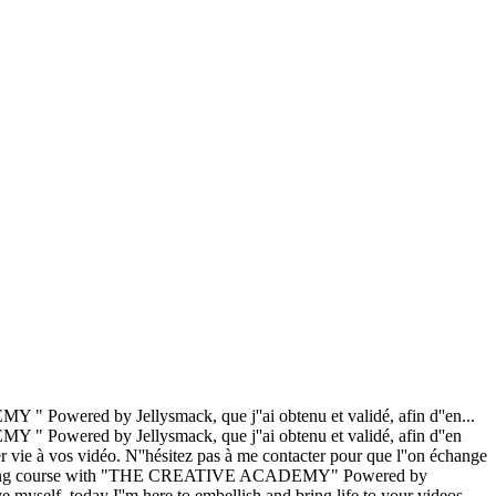
 " Powered by Jellysmack, que j''ai obtenu et validé, afin d''en...
 " Powered by Jellysmack, que j''ai obtenu et validé, afin d''en
r vie à vos vidéo. N''hésitez pas à me contacter pour que l''on échange
 the training course with "THE CREATIVE ACADEMY" Powered by
 myself, today I''m here to embellish and bring life to your videos.