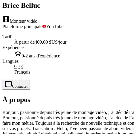
Brice
Belluc
Monteur vidéo
Plateforme principale
YouTube
Tarif
À partir de
400,00 $US
/jour
Expérience
0-2
ans
d'expérience
Langues
🇫🇷
Français
Contacter
À propos
Bonjour, passionné depuis très jeune de montage vidéo, j''ai décidé
Bonjour, passionné depuis très jeune de montage vidéo, j''ai décidé
faire mon métier. Toujours à la recherche de nouvelle technique et com
sur vos projets. Translation : Hello, I''ve been passionate about v
Jellysmack, which I obtained and validated, in order to make it my pro