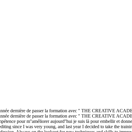
 l''année dernière de passer la formation avec " THE CREATIVE ACADEMY
 l''année dernière de passer la formation avec " THE CREATIVE ACADEMY
pétence pour m''améliorer aujourd''hui je suis là pour embellir et donne
ideo editing since I was very young, and last year I decided to take
fession. Always on the lookout for new techniques and skills to improve