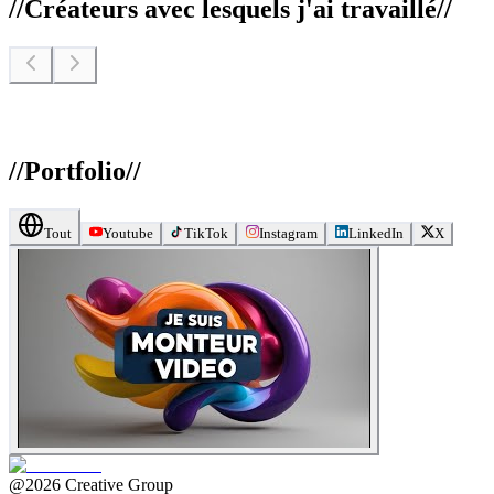
//
Créateurs avec lesquels j'ai travaillé
//
//
Portfolio
//
Tout
Youtube
TikTok
Instagram
LinkedIn
X
@2026 Creative Group