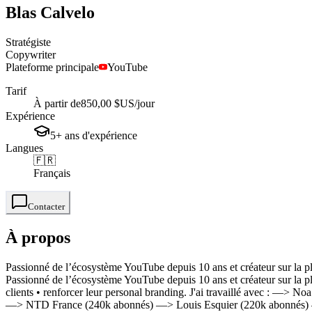
Blas
Calvelo
Stratégiste
Copywriter
Plateforme principale
YouTube
Tarif
À partir de
850,00 $US
/jour
Expérience
5+
ans
d'expérience
Langues
🇫🇷
Français
Contacter
À propos
Passionné de l’écosystème YouTube depuis 10 ans et créateur sur la plat
Passionné de l’écosystème YouTube depuis 10 ans et créateur sur la pla
clients • renforcer leur personal branding. J'ai travaillé avec :
—> NTD France (240k abonnés) —> Louis Esquier (220k abonnés) 