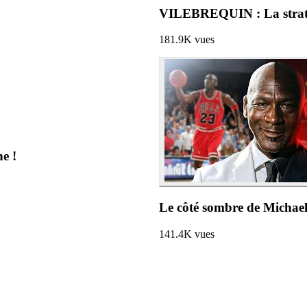
VILEBREQUIN : La straté
181.9K
vues
La célébrité de Ronaldo est en train de TUER sa chaîne !
Le côté sombre de Michae
141.4K
vues