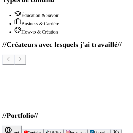
Éducation & Savoir
Business & Carrière
How-to & Création
//
Créateurs avec lesquels j'ai travaillé
//
//
Portfolio
//
Tout
Youtube
TikTok
Instagram
LinkedIn
X