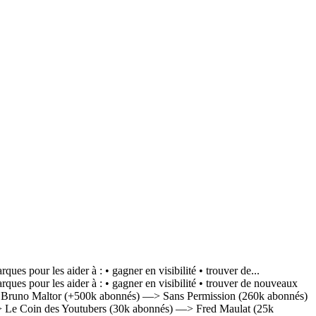
es pour les aider à : • gagner en visibilité • trouver de...
ques pour les aider à : • gagner en visibilité • trouver de nouveaux
—> Bruno Maltor (+500k abonnés) —> Sans Permission (260k abonnés)
Le Coin des Youtubers (30k abonnés) —> Fred Maulat (25k