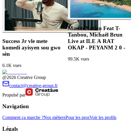
ManitoNation Feat T-
Tanbou, Michaël Brun
Success Jr vle mete
Live at ILE A RAT
komedi ayisyen sou gwo
OKAP - PEYANM 2 0 -
sèn
99.5K
vues
6.1K
vues
@2026 Creative Group
contact@creative-group.fr
Propulsé par
Navigation
Comment ça marche ?
Nos métiers
Pour les pros
Voir les profils
Légals