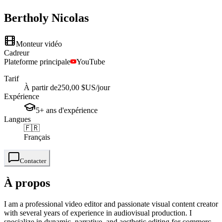
Bertholy
Nicolas
Monteur vidéo
Cadreur
Plateforme principale
YouTube
Tarif
À partir de
250,00 $US
/jour
Expérience
5+
ans
d'expérience
Langues
🇫🇷
Français
Contacter
À propos
I am a professional video editor and passionate visual content creator
with several years of experience in audiovisual production. I
specialize in dynamic, narrative, and aesthetic editing for commerc...