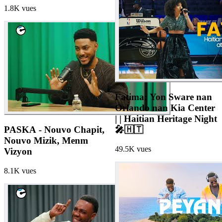
1.8K
vues
Fatima: Yon Sware nan
Orlando nan Kia Center
| | Haitian Heritage Night
PASKA - Nouvo Chapit,
🎤🇭🇹
Nouvo Mizik, Menm
49.5K
vues
Vizyon
8.1K
vues