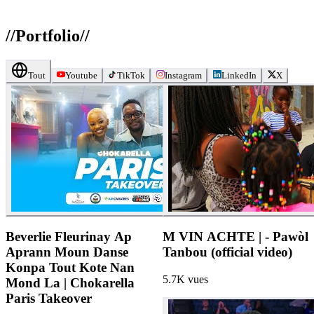
//
Portfolio
//
Tout
Youtube
TikTok
Instagram
LinkedIn
X
Beverlie Fleurinay Ap
M VIN ACHTE | - Pawòl
Aprann Moun Danse
Tanbou (official video)
Konpa Tout Kote Nan
5.7K
vues
Mond La | Chokarella
Paris Takeover